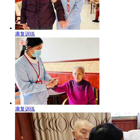
康复训练
康复训练